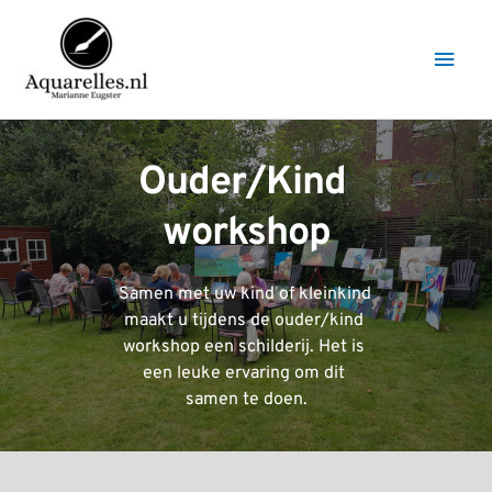
Ga
naar
Hoo
de
inhoud
Ouder/Kind 
workshop
Samen met uw kind of kleinkind 
maakt u tijdens de ouder/kind 
workshop een schilderij. Het is 
een leuke ervaring om dit 
samen te doen.