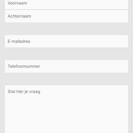
Voornaam
Achternaam
E-
mailadres
Telefoon
Stel
hier
een
vraag